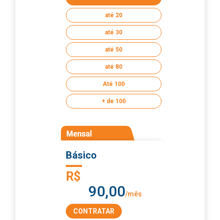
até 20
até 30
até 50
até 80
Até 100
+ de 100
Básico
R$
90,00
/mês
CONTRATAR