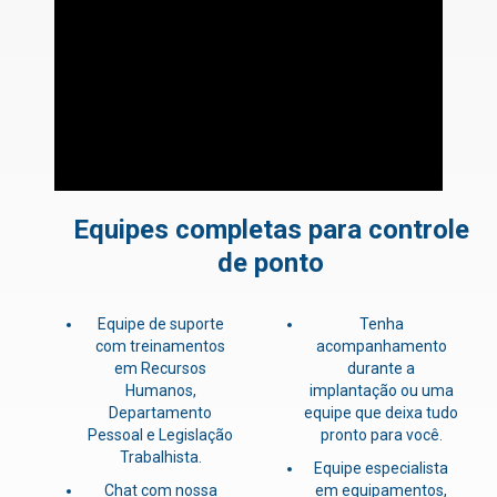
Equipes completas para controle
de ponto
Equipe de suporte
Tenha
com treinamentos
acompanhamento
em Recursos
durante a
Humanos,
implantação ou uma
Departamento
equipe que deixa tudo
Pessoal e Legislação
pronto para você.
Trabalhista.
Equipe especialista
Chat com nossa
em equipamentos,