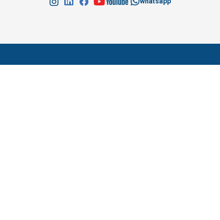
whatsapp
Conheça o
Ponto Soft
Enterprise
SAIBA MAIS
Site Seguro.
Copyright © 2000-2026 Insoft4 Informática Ltda. Todos os
direitos reservados.