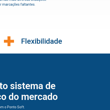
ar marcações faltantes.
Flexibilidade
to sistema de
co do mercado
m o Ponto Soft.