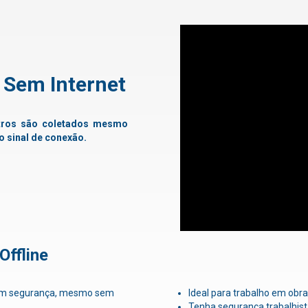
 Sem Internet
stros são coletados mesmo
o sinal de conexão.
Offline
 com segurança, mesmo sem
Ideal para trabalho em obras
Tenha segurança trabalhist