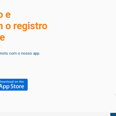
o e
 o registro
ne
emoto com o nosso app.