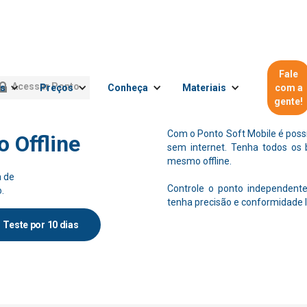
Fale
Acessar Ponto
es
Preços
Conheça
Materiais
com a
gente!
Com o Ponto Soft Mobile é poss
o Offline
sem internet. Tenha todos os be
mesmo offline.
a de
Controle o ponto independente
.
tenha precisão e conformidade l
Teste por 10 dias